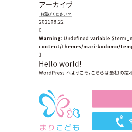
アーカイヴ
2021
08.22
【
Warning
: Undefined variable $term_
content/themes/mari-kodomo/temp
】
Hello world!
WordPress へようこそ。こちらは最初