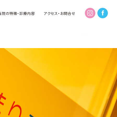
ys/wp-content/themes/mari-kodomo/single.php
当院の特徴・診療内容
アクセス・お問合せ