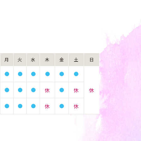
月
火
水
木
金
土
日
休
休
休
休
休