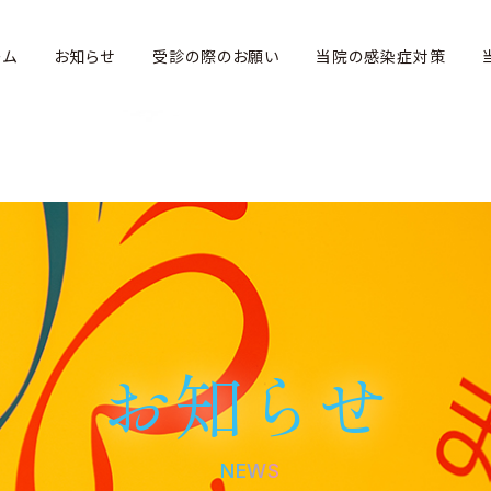
me/xs261613/mari-kodomo.com/public_html/webs
ーム
お知らせ
受診の際のお願い
当院の感染症対策
お知らせ
NEWS