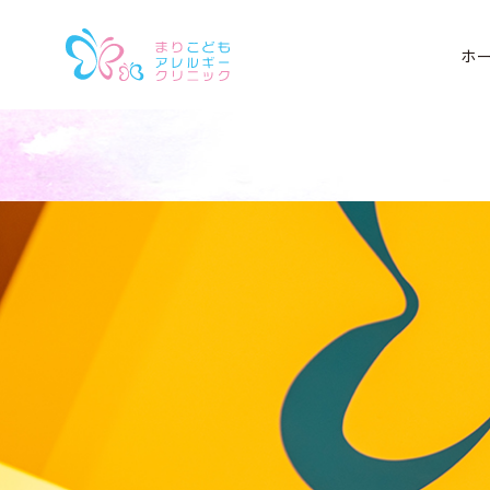
Warning
: Undefined property: stdClass::$label in
/ho
ホ
on line
7