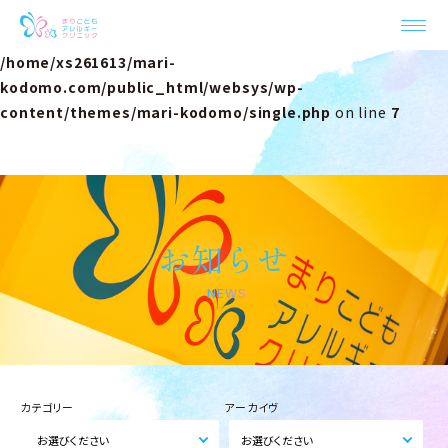
Warning
: Undefined property: stdClass::$label in
/home/xs261613/mari-
kodomo.com/public_html/websys/wp-
content/themes/mari-kodomo/single.php
on line
7
お知らせ
NEWS
カテゴリー
アーカイヴ