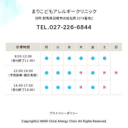
まりこどもアレルギークリニック
住所
群馬県前橋市元総社町1574番地2
TEL.
027-226-6844
診療時間
月
火
水
木
金
土
日
8:30-12:00
（受付終了11:00）
13:00-14:00
休
休
休
（予防接種・健診専用）
14:00-17:00
休
休
（受付終了16:00）
プライバシーポリシー
Copyright(c) MARI Child Allergy Clinic All Rights Reserved.