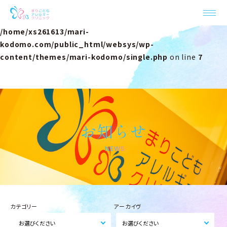
Warning
: Undefined property: stdClass::$label in
/home/xs261613/mari-
kodomo.com/public_html/websys/wp-
content/themes/mari-kodomo/single.php
on line
7
お知らせ
NEWS
カテゴリー
アーカイヴ